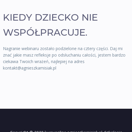
KIEDY DZIECKO NIE
WSPÓŁPRACUJE.
Nagranie webinaru zostało podzielone na cztery części. Daj mi
znać jakie masz refleksje po odsłuchaniu całości, jestem bardzo
ciekawa Twoich wrażeń, najlepiej na adres
kontakt@agnieszkamisiak.pl