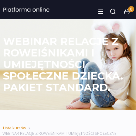
0
WEBINAR RELACJE Z
ROWEIŚNIKAMI I
UMIEJĘTNOŚCI
SPOŁECZNE DZIECKA.
PAKIET STANDARD.
Lista kursów
WEBINAR RELACJE Z ROWEIŚNIKAMI I UMIEJĘTNOŚCI SPOŁECZNE